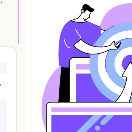
O
e
e